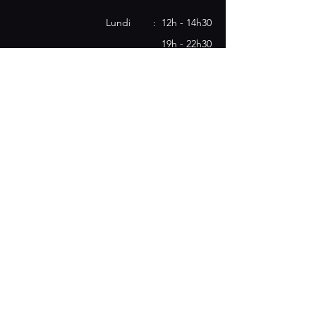
Lundi : 12h - 14h30
19h - 22h30
Mardi : 12h - 14h30
19h - 22h30
​​Mercredi : Fermé
Jeudi : 12h - 14h30
19h - 22h30
Vendredi : 12h - 14h30
19h - 22h30
Samedi : 12h - 14h30
19h - 22h30
Dimanche : Fermé
10 Rue de Bonald, 69007