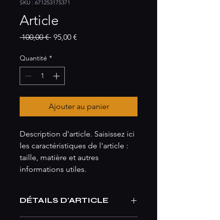
SKU : 671253175371
Article
Prix
Prix
 100,00 € 
95,00 €
original
promotionnel
Quantité
*
Ajouter au panier
Description d'article. Saisissez ici 
les caractéristiques de l'article : 
taille, matière et autres 
informations utiles.
DÉTAILS D'ARTICLE