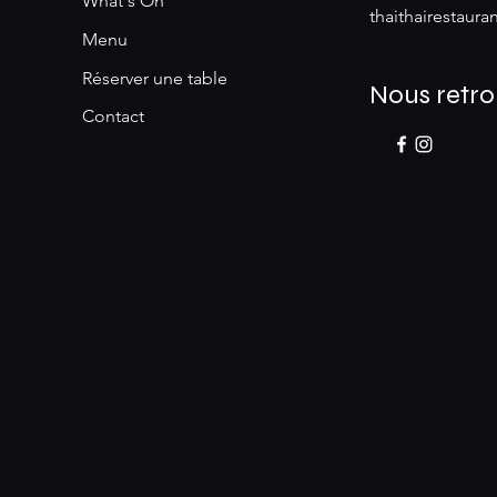
What's On
thaithairestaur
Menu
Réserver une table
Nous retro
Contact