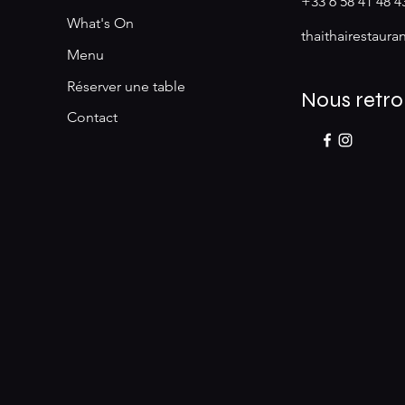
+33 6 58 41 48 4
What's On
thaithairestaur
Menu
Réserver une table
Nous retro
Contact