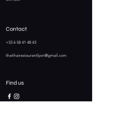
Contact
+33 6 58 41 48 43
thaithairestaurantlyon@gmail.com
Find us
Opening time