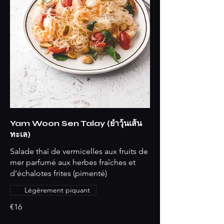
Yam Woon Sen Talay (ยำวุ้นเส้น
ทะเล)
Salade thaï de vermicelles aux fruits de
mer parfumé aux herbes fraîches et
d’échalotes frites (pimenté)
Légèrement piquant
€16