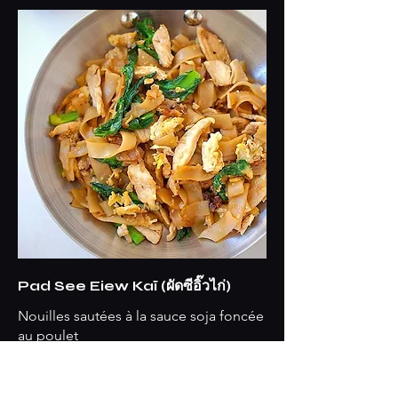
Pad See Eiew Kaï (ผัดซีอิ๊วไก่)
Nouilles sautées à la sauce soja foncée
au poulet
€13.50